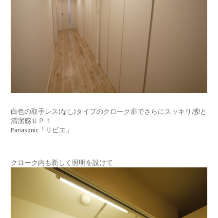
白色の取手レス(なし)タイプのクローク扉でさらにスッキリ感!と
清潔感ＵＰ！
Panasonic「リビエ」
クローク内も新しく照明を設けて