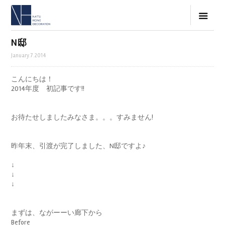
N邸
January.7.2014
こんにちは！
2014年度 初記事です!!
お待たせしましたみなさま。。。すみません!
昨年末、引渡が完了しました、N邸ですよ♪
↓
↓
↓
まずは、ながーーい廊下から
Before