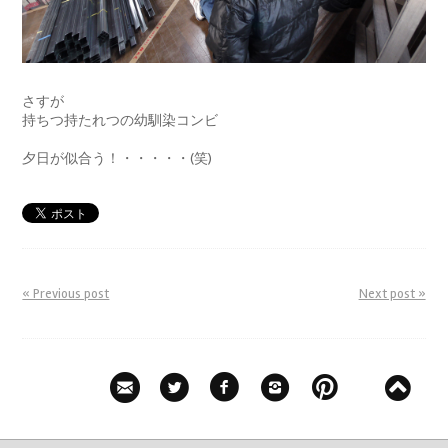
さすが
持ちつ持たれつの幼馴染コンビ
夕日が似合う！・・・・・(笑)
« Previous post
Next post »