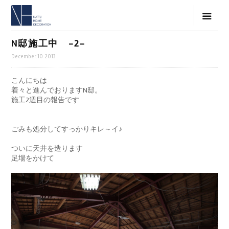
N邸施工中 -2-
December.10.2013
こんにちは
着々と進んでおりますN邸。
施工2週目の報告です
ごみも処分してすっかりキレ～イ♪
ついに天井を造ります
足場をかけて