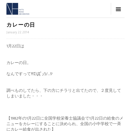
カレーの日
January.22.2014
1月22日は
カレーの日。
なんですって!!!Σ(Дﾟ;/)/…!?
調べものしてたら、下の方にチラリと出てたので、２度見して
しまいました・・・
【1982年の1月22日に全国学校栄養士協議会で1月22日の給食のメ
ニューをカレーにすることに決められ、全国の小中学校で一斉
にカレー給食が出された】