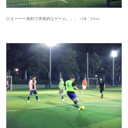
ひえーーー真剣で本格的なゲーム。。。ヽ(‘A｀)ﾉｪｪｪ