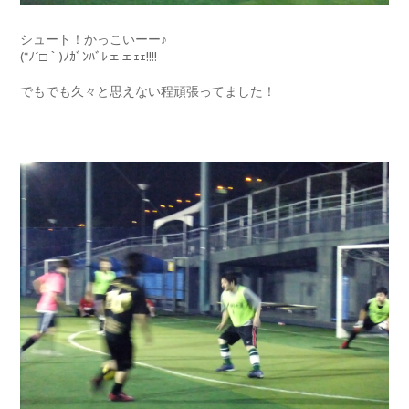
シュート！かっこいーー♪
(*ﾉ´□｀)ﾉｶﾞﾝﾊﾞﾚェェｪｪ!!!!
でもでも久々と思えない程頑張ってました！