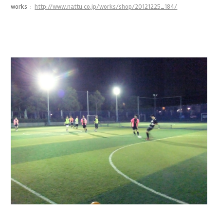
works :
http://www.nattu.co.jp/works/shop/20121225_184/